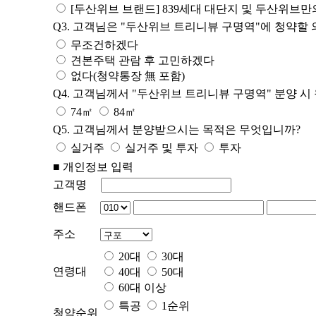
[두산위브 브랜드] 839세대 대단지 및 두산위브
Q3. 고객님은 "두산위브 트리니뷰 구명역"에 청약할
무조건하겠다
견본주택 관람 후 고민하겠다
없다(청약통장 無 포함)
Q4. 고객님께서 "두산위브 트리니뷰 구명역" 분양 
74㎡
84㎡
Q5. 고객님께서 분양받으시는 목적은 무엇입니까?
실거주
실거주 및 투자
투자
■ 개인정보 입력
고객명
핸드폰
주소
20대
30대
연령대
40대
50대
60대 이상
특공
1순위
청약순위