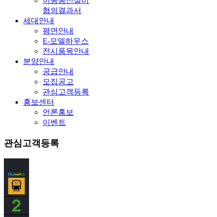
이동통신설비
협의결과서
세대안내
평면안내
E-모델하우스
전시품목안내
분양안내
공급안내
모집공고
관심고객등록
홍보센터
언론홍보
이벤트
관심고객등록