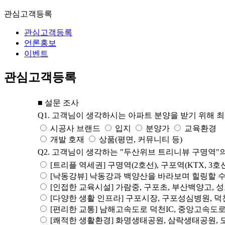
관심고객등록
관심고객등록
언론홍보
이벤트
관심고객등록
■ 설문 조사
Q1. 고객님이 생각하시는 아파트 분양을 받기 위해
시공사 브랜드
입지
분양가
교육환경
개발 호재
상품(평면, 커뮤니티 등)
Q2. 고객님이 생각하는 "두산위브 트리니뷰 구명역"
[트리플 역세권] 구명역(2호선), 구포역(KTX, 3호
[낙동강뷰] 낙동강과 백양산을 바라보며 힐링할 수
[인접한 교육시설] 가람중, 구포초, 부산백양고, 성
[다양한 생활 인프라] 구포시장, 구포성심병원, 덕
[편리한 교통] 남해고속도로 덕천IC, 중앙고속도로 
[쾌적한 생활환경] 화명생태공원, 삼락생태공원, 