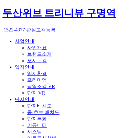
두산위브 트리니뷰 구명역
1522-4377
관심고객등록
사업안내
사업개요
브랜드소개
오시는길
입지안내
입지환경
프리미엄
광역조감 VR
단지 VR
단지안내
단지배치도
동·호수 배치도
단지특화
커뮤니티
시스템