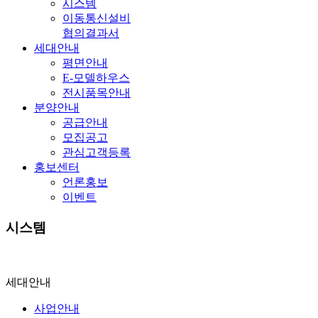
시스템
이동통신설비
협의결과서
세대안내
평면안내
E-모델하우스
전시품목안내
분양안내
공급안내
모집공고
관심고객등록
홍보센터
언론홍보
이벤트
시스템
세대안내
사업안내