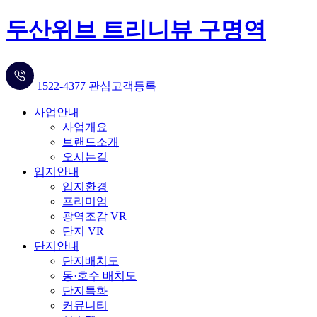
두산위브 트리니뷰 구명역
1522-4377
관심고객등록
사업안내
사업개요
브랜드소개
오시는길
입지안내
입지환경
프리미엄
광역조감 VR
단지 VR
단지안내
단지배치도
동·호수 배치도
단지특화
커뮤니티