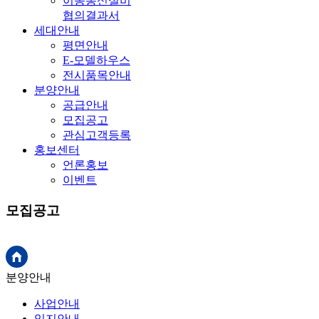
이동통신설비
협의결과서
세대안내
평면안내
E-모델하우스
전시품목안내
분양안내
공급안내
모집공고
관심고객등록
홍보센터
언론홍보
이벤트
모집공고
분양안내
사업안내
입지안내