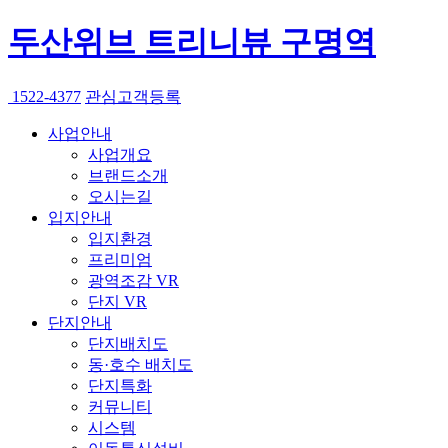
두산위브 트리니뷰 구명역
1522-4377
관심고객등록
사업안내
사업개요
브랜드소개
오시는길
입지안내
입지환경
프리미엄
광역조감 VR
단지 VR
단지안내
단지배치도
동·호수 배치도
단지특화
커뮤니티
시스템